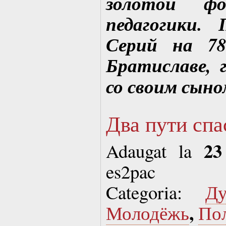
золотой фо
педагогики.
Серий на 78
Братиславе, 
со своим сыно
Два пути спа
23
Adaugat la
es2pac
Categoria:
Д
,
Молодёжь
По