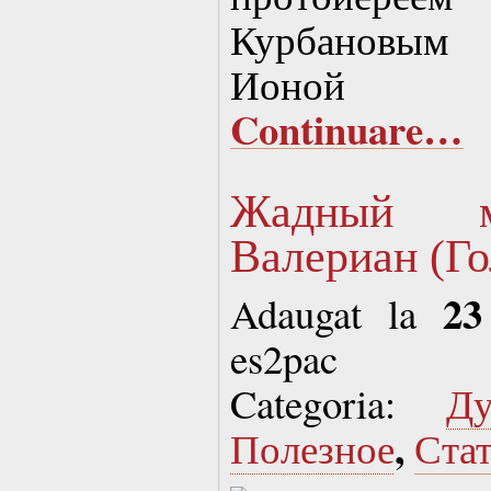
Курбановым 
Ионой (Ч
Continuare…
Жадный м
Валериан (Го
23
Adaugat la
es2pac
Categoria:
Д
,
Полезное
Ста