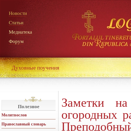
Новости
Статьи
Медиатека
Форум
Духовные поучения
Заметки на
Полезное
огородных р
Молитвослов
Преподо
Православный словарь