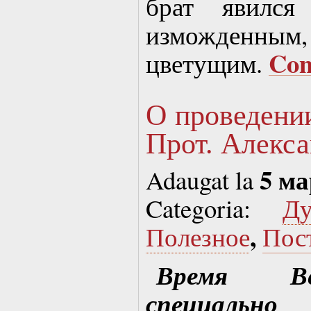
брат явился
изможденным,
Con
цветущим.
О проведени
Прот. Алекс
5 ма
Adaugat la
Categoria:
Д
,
Полезное
Пос
Время Ве
специаль