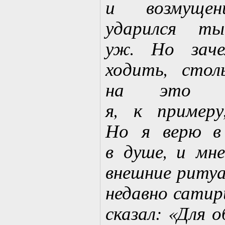
и возмущен
ударился т
уж. Но зач
ходить, стол
на это т
я, к пример
Но я верю в
в душе, и мн
внешние ритуа
недавно сатир
сказал: «Для 