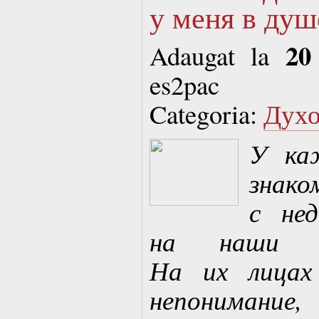
у меня в душ
20
Adaugat la
es2pac
Categoria:
Духо
У ка
зна
с не
на наши 
На их лицах 
непонима