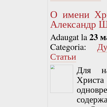
О имени Хри
Александр 
23 м
Adaugat la
Categoria:
Д
Статьи
Для н
Хрис
одн
содер