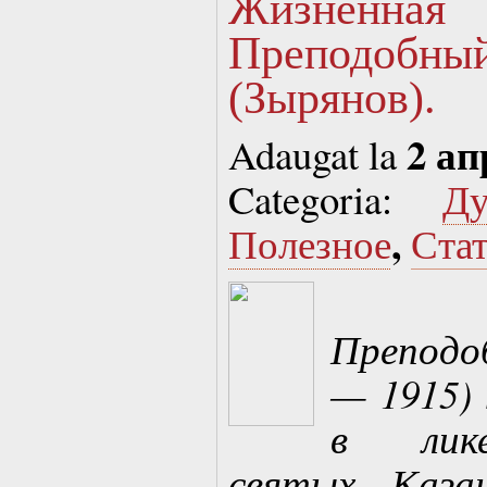
Жизненна
Преподоб
(Зырянов).
2 ап
Adaugat la
Categoria:
Д
,
Полезное
Ста
Преподо
— 1915) 
в лик
святых Каза