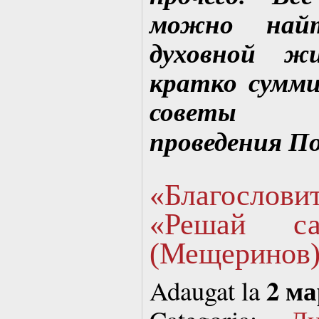
можно най
духовной жи
кратко сумм
советы о
проведения П
«Благослови
«Решай са
(Мещеринов)
2 ма
Adaugat la