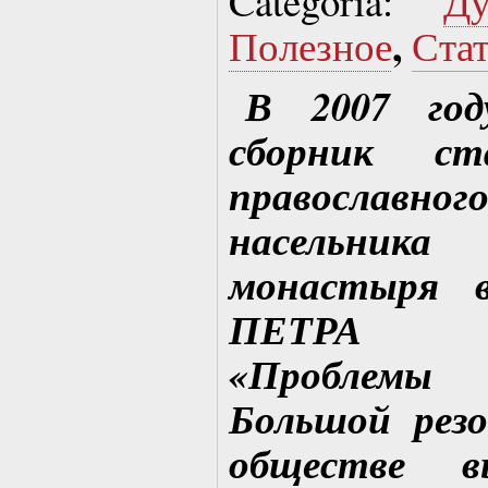
Categoria:
Д
,
Полезное
Ста
В 2007 го
сборник ст
православн
насельника
монастыря в
ПЕТРА (
«Проблемы 
Большой рез
обществе в