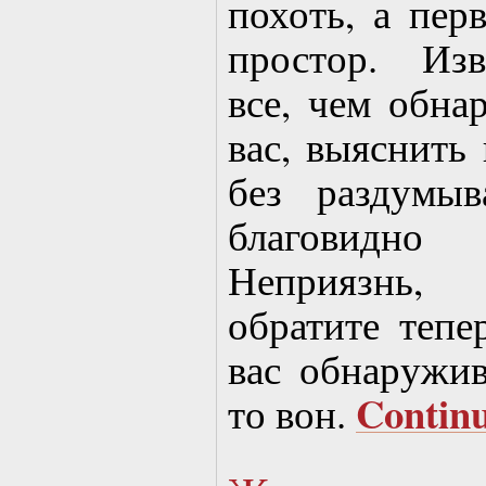
похоть, а пер
простор. Изв
все, чем обна
вас, выяснить
без раздумы
благовидн
Неприязнь,
обратите тепе
вас обнаружив
Contin
то вон.