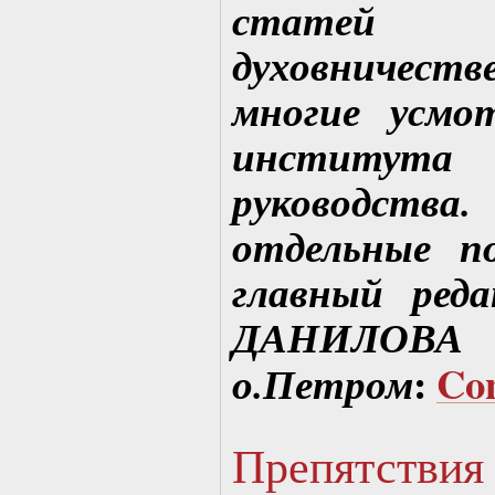
статей с
духовничес
многие усмо
институт
руководства
отдельные п
главный ред
ДАНИЛОВА 
:
Co
о.Петром
Препятст