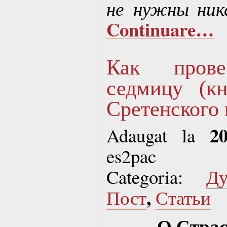
не нужны ника
Continuare…
Как прове
седмицу (кн
Сретенского
2
Adaugat la
es2pac
Categoria:
Д
,
Пост
Статьи
О Страс