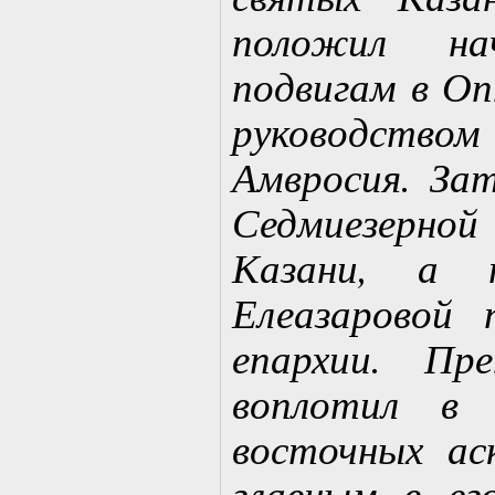
положил на
подвигам в О
руководств
Амвросия. Зат
Седмиезерно
Казани, а 
Елеазаровой 
епархии. Пр
воплотил в 
восточных ас
главным в ег