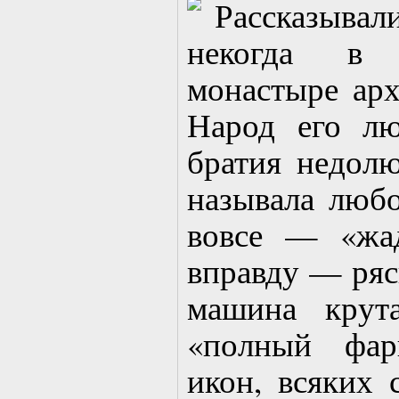
Рассказыва
некогда в
монастыре ар
Народ его лю
братия недолю
называла любо
вовсе — «жа
вправду — ряс
машина крут
«полный фар
икон, всяких 