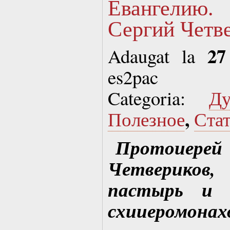
Евангели
Сергий Четве
27
Adaugat la
es2pac
Categoria:
Д
,
Полезное
Ста
Протои
Четверико
пастырь и п
схииеромона