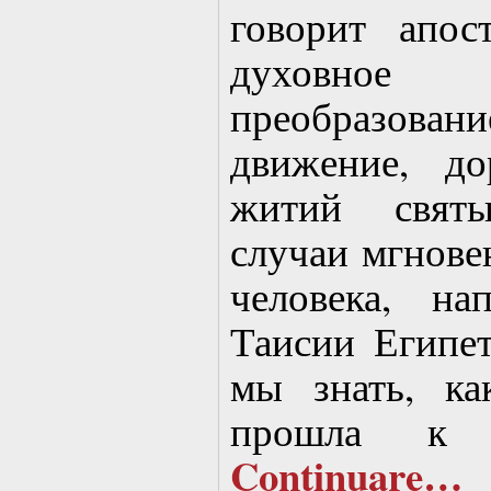
говорит апос
духовное
преобразо
движение, до
житий свят
случаи мгнове
человека, на
Таисии Египе
мы знать, к
прошла к 
Continuare…