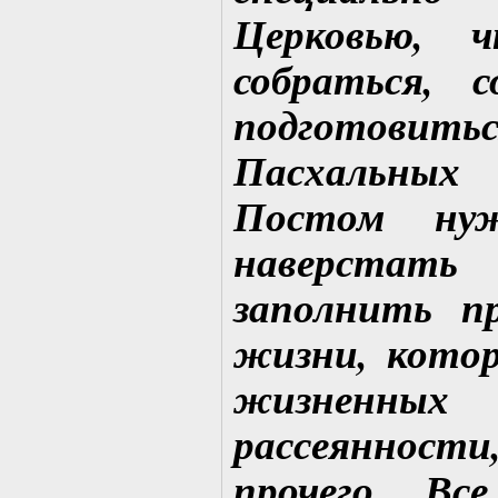
Церковью, 
собраться, 
подготови
Пасхальных
Постом нуж
наверста
заполнить п
жизни, кото
жизненны
рассеянно
прочего. Вс