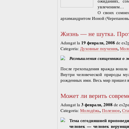
ожиданиях, со
увлечением…
О своих сомне
архимандритом Ионой (Черепанов
Жизнь — не шутка. Прот
19 февраля, 2008
Adaugat la
de es2
,
Categoria:
Духовные поучения
Мол
Размышления священника о ж
После грехопадения вражда вошла в
Внутри человеческой природы му
рожденных ими. Весь мир пришел в
Может ли верить соврем
3 февраля, 2008
Adaugat la
de es2p
,
,
Categoria:
Молодёжь
Полезное
Ста
Тема сегодняшней проповеди 
человек — человек верующи