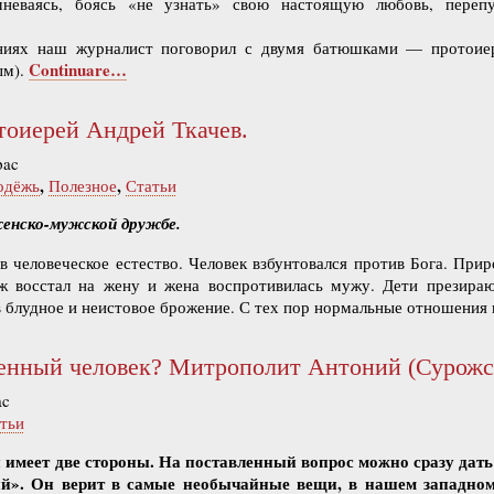
мневаясь, боясь «не узнать» свою настоящую любовь, переп
ниях наш журналист поговорил с двумя батюшками — протоие
Continuare…
ым).
оиерей Андрей Ткачев.
pac
,
,
одёжь
Полезное
Статьи
енско-мужской дружбе.
 человеческое естество. Человек взбунтовался против Бога. Прир
ж восстал на жену и жена воспротивилась мужу. Дети презираю
 блудное и неистовое брожение. С тех пор нормальные отношени
енный человек? Митрополит Антоний (Сурожс
ac
тьи
имеет две стороны. На поставленный вопрос можно сразу дать
й». Он верит в самые необычайные вещи, в нашем западном