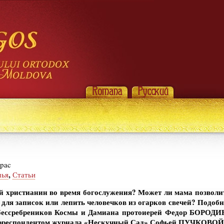
pac
,
мья
Статьи
й христианин во время богослужения? Может ли мама позволить
 для записок или лепить человечков из огарков свечей? Подоб
 бессребреников Космы и Дамиана протоиерей Федор БОРОДИН
корреспондентом журнала «Нескучный Сад» Софьей ПУЧКОВОЙ