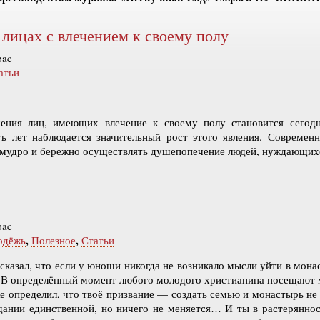
лицах с влечением к своему полу
pac
атьи
ения лиц, имеющих влечение к своему полу становится сегодня
ать лет наблюдается значительный рост этого явления. Совреме
 мудро и бережно осуществлять душепопечение людей, нуждающих
pac
,
,
одёжь
Полезное
Статьи
 сказал, что если у юноши никогда не возникало мысли уйти в мона
е. В определённый момент любого молодого христианина посещают 
е определил, что твоё призвание — создать семью и монастырь не д
дании единственной, но ничего не меняется… И ты в растерянно