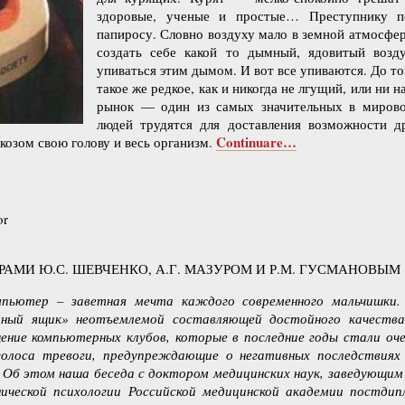
здоровые, ученые и простые… Преступнику п
папиросу. Словно воздуху мало в земной атмосфе
создать себе какой то дымный, ядовитый воз
упиваться этим дымом. И вот все упиваются. До т
такое же редкое, как и никогда не лгущий, или ни
рынок — один из самых значительных в мирово
людей трудятся для доставления возможности
Continuare…
ркозом свою голову и весь организм.
or
АМИ Ю.С. ШЕВЧЕНКО, А.Г. МАЗУРОМ И Р.М. ГУСМАНОВЫМ
мпьютер – заветная мечта каждого современного мальчишки
мный ящик» неотъемлемой составляющей достойного качеств
ение компьютерных клубов, которые в последние годы стали оче
голоса тревоги, предупреждающие о негативных последствиях
. Об этом наша беседа с доктором медицинских наук, заведующим
ической психологии Российской медицинской академии постдип