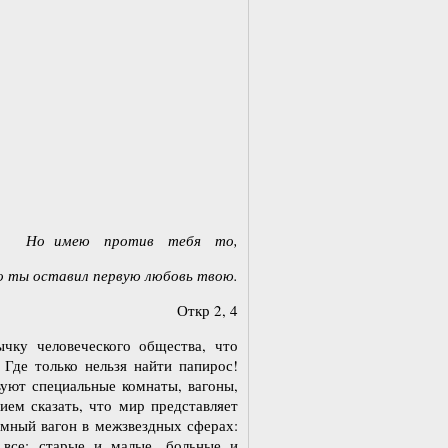
Но имею против тебя то,
о ты оставил первую любовь твою.
Откр 2, 4
ычку человеческого общества, что
 Где только нельзя найти папирос!
уют специальные комнаты, вагоны,
ием сказать, что мир представляет
омный вагон в межзвездных сферах:
 все: старые и малые, больные и