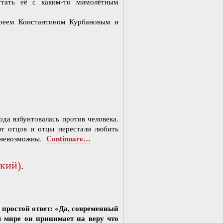
утать её с каким-то мимолётным
реем Константином Курбановым и
ода взбунтовалась против человека.
т отцов и отцы перестали любить
Continuare…
я невозможны.
кий).
 простой ответ: «Да, современный
 мире он принимает на веру что