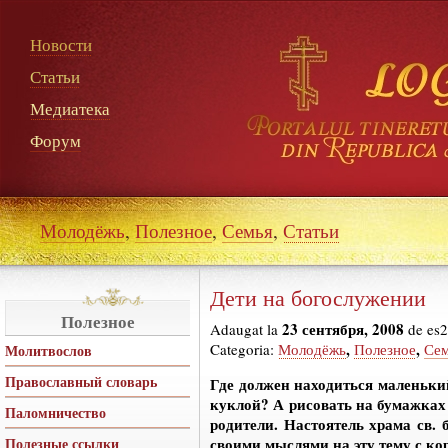
Новости
Статьи
Медиатека
Форум
Молодёжь
,
Полезное
,
Семья
,
Статьи
Дети на богослужении
Полезное
23 сентября, 2008
Adaugat la
de es2
,
,
Categoria:
Молодёжь
Полезное
Се
Молитвослов
Православный словарь
Где должен находиться маленьки
куклой? А рисовать на бумажках
Паломничество
родители. Настоятель храма св.
Полезные ссылки
своими мыслями на эту тему с 