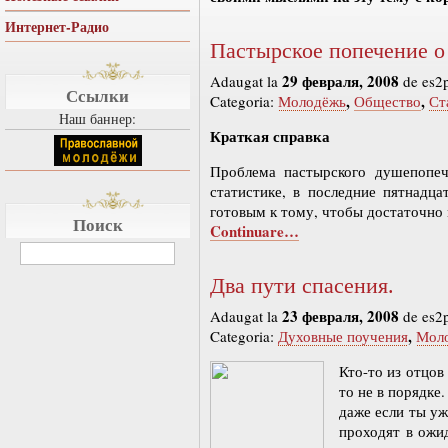
Интернет-Радио
Пастырское попечение о 
29 февраля, 2008
Adaugat la
de es2
Ссылки
,
,
Categoria:
Молодёжь
Общество
Ст
Наш баннер:
Краткая справка
Проблема пастырского душепопеч
статистике, в последние пятнадц
готовым к тому, чтобы достаточно
Поиск
Continuare…
Два пути спасения.
23 февраля, 2008
Adaugat la
de es2
,
Categoria:
Духовные поучения
Мол
Кто-то из отцов
то не в порядк
даже если ты уж
проходят в ожи