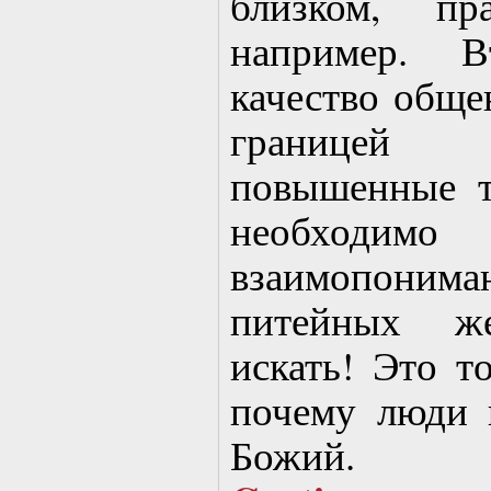
близком, пр
например. 
качество обще
границей 
повышенные т
необход
взаимопониман
питейных ж
искать! Это т
почему люди 
Божий.