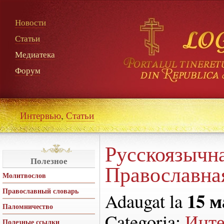
Новости
Статьи
Медиатека
Форум
Интервью
,
Статьи
Русскоязычн
Полезное
Православна
Молитвослов
Православный словарь
15 м
Adaugat la
Паломничество
Categoria:
Инт
Полезные ссылки