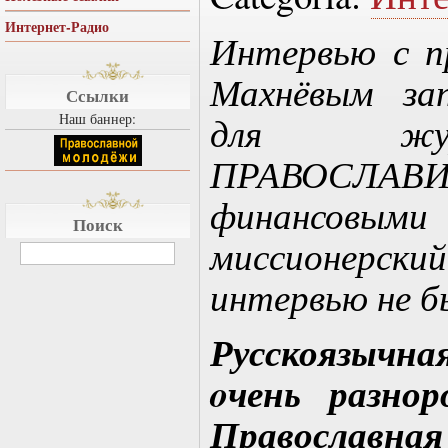
Интернет-Радио
Интервью с п
Махнёвым зап
Ссылки
для жу
Наш баннер:
ПРАВОСЛАВ
финансовым
Поиск
миссионерский
интервью не б
Русскоязычна
oчень разно
Православная