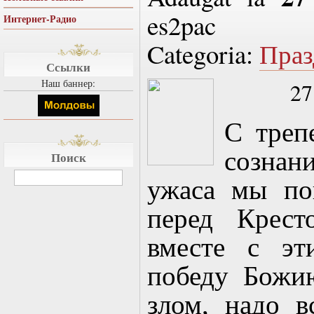
es2pac
Интернет-Радио
Categoria:
Праз
Ссылки
Наш баннер:
27
С треп
созна
Поиск
ужаса мы по
перед Крест
вместе с эт
победу Божи
злом, надо в