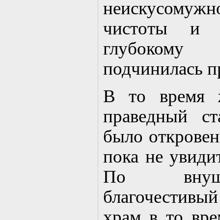
неискусомужн
чистоты и 
глубокому
подчинилась п
В то время 
праведный с
было откровени
пока не увиди
По внуш
благочестивы
храм в то вре