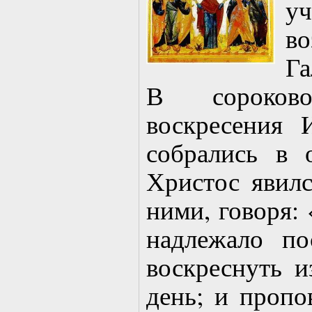
у
в
Га
В сороков
воскресения 
собрались в 
Христос явилс
ними, говоря: 
надлежало по
воскреснуть и
день; и пропо