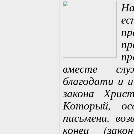
На
ес
пр
пр
пр
вместе сл
благодати и и
закона Христ
Который, ос
письмени, воз
конец (зако