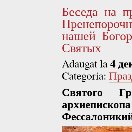
Беседа на п
Пренепоро
нашей Богор
Святых
4 де
Adaugat la
Categoria:
Праз
Святого Гр
архиепископа
Фессалоникий