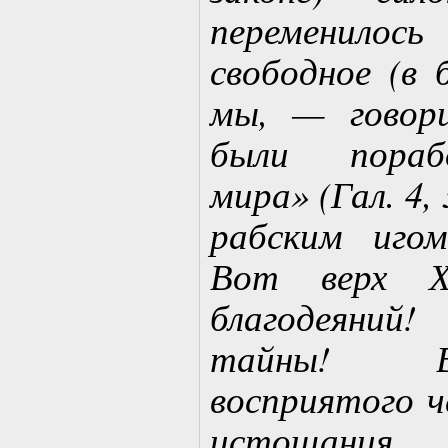
переменило
свободное (в 
мы, — говор
были пораб
мира» (Гал. 4,
рабским игом
Вот верх Х
благодеяний
тайны! В
восприятого ч
истощания