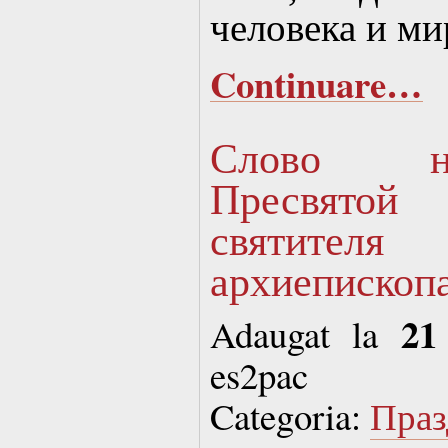
человека и м
Continuare…
Слово н
Пресвято
святите
архиепископа
21
Adaugat la
es2pac
Categoria:
Праз