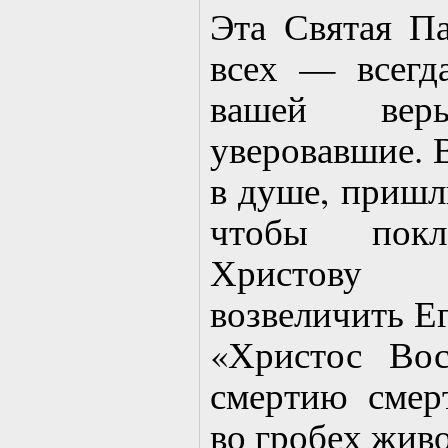
Эта Святая П
всех — всегд
вашей веры
уверовавшие. 
в душе, пришли
чтобы покл
Христову 
возвеличить Е
«Христос Вос
смертию смер
во гробех живо