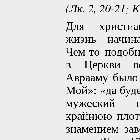
(Лк. 2, 20-21; К
Для христиа
жизнь начин
Чем-то подоб
в Церкви ве
Аврааму было 
Мой»: «да буде
мужеский п
крайнюю плоть
знамением за