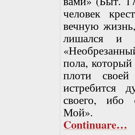
вами» (Быт. 17
человек крес
вечную жизнь,
лишался и ж
«Необрезанн
пола, который
плоти своей
истребится 
своего, ибо
Мой».
Continuare…