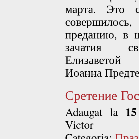
марта. Это 
совершилось
преданию, в 
зачатия св
Елизаветой 
Иоанна Предт
Сретение Го
15
Adaugat la
Victor
Categoria:
Праз