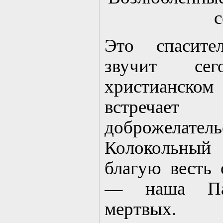
с
Это спасите
звучит се
христианско
встречае
доброжелательс
Колокольны
благую весть 
— наша Пас
мертвых.