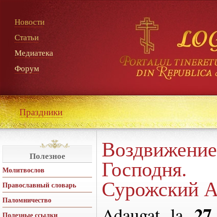
Новости
Статьи
Медиатека
Форум
Праздники
Воздвиж
Полезное
Господня
Молитвослов
Сурожский А
Православный словарь
Паломничество
27
Adaugat la
Полезные ссылки