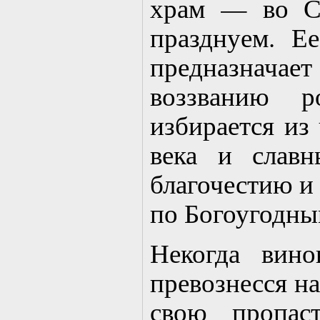
храм — во С
празднуем. Е
предназнача
воззванию р
избирается из
века и слав
благочестию и 
по Богоугодны
Некогда вин
превознесся на
свою пропас