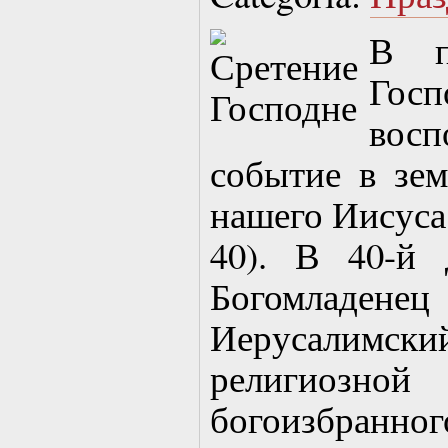
В п
Гос
вос
событие в зе
нашего Иисуса 
40). В 40-й
Богомладене
Иерусалимск
религио
богоизбранног