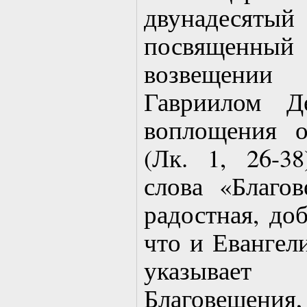
двунадеся
посвященный
возвещен
Гавриилом Д
воплощения 
(Лк. 1, 26-3
слова «Благо
радостная, до
что и Евангели
указывае
Благовещени