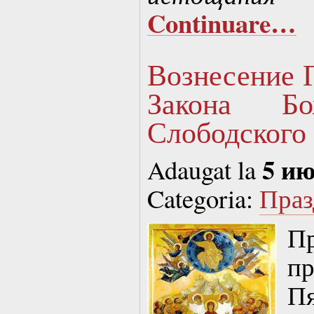
Continuare…
Вознесение Г
Закона Б
Слободского
5 ию
Adaugat la
Categoria:
Праз
П
п
П